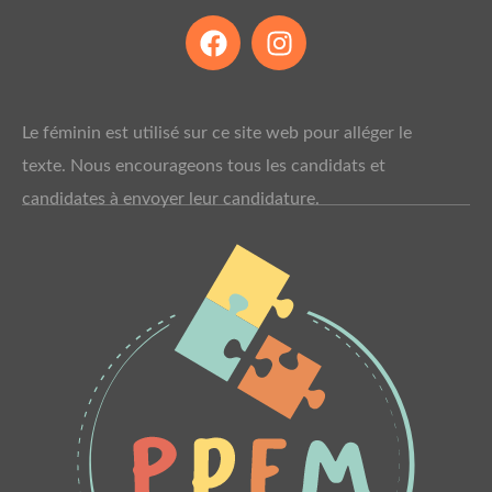
F
I
a
n
c
s
e
t
Le féminin est utilisé sur ce site web pour alléger le
b
a
o
g
texte. Nous encourageons tous les candidats et
o
r
candidates à envoyer leur candidature.
k
a
m